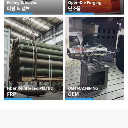
Fitting & Valves
Open-Die Forging
피팅 & 밸브
단조품
Fiber Reinforced Plastic
OEM MACHINING
FRP
OEM