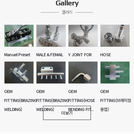
Gallery
갤러리
Manuel Preset
MALE & FEMAIL
Y JOINT FOR
HOSE
Assemble
COUPLING F..
PCS
FITTING(ONE
Machi..
BODY)
OEM
OEM
OEM
OEM
FITTING(BRAZING
FITTING(BRAZING
FITTING(HOSE
FITTING(브레이징
WELDING)
WELDING)
BENDING FIT..
용접)
더보기