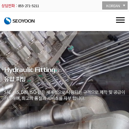
KOREAN
상담전화
:
055-271-5211
Open-Die Forging
Tube Fitting & Valve
Hydraulic Fitting
FRP
단조품
튜브 피팅 & 밸브
유압 피팅
섬유 강화 플라스틱
(육상/해상)풍력발전, 화공플랜트, 조선엔진, 밸브 방산등 단조품을
전세계에서 인정받는 Tube Fitting & Valve로 경쟁력 있는
SAE, JIS, DIN, ISO 같은 세계적으로 사용되는 규격으로 제작 및 공급이
고객 요구하는 니즈에 맞춰 TANK, PIPE, FLANGE, FITTING등
가격과
전문적으로 공급이 가능하며 모든 강종(CARBON, SUS, DUPLEX,
최고의 품질로 공급 합니다.
가능하며, 최고의 품질과 서비스를 자부 합니다.
경쟁력있는 가격과 최고의 품질로 제작 및 공급 합니다.
INCONEL등)대해서도 제작 및 공급이 가능 합니다.