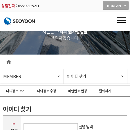
KOREAN
상담전화
:
055-271-5211
서윤은 고객의
원가절감을
책임지겠습니다.
MEMBER
아이디찾기
나의정보 보기
나의정보 수정
비밀번호 변경
탈퇴하기
아이디 찾기
본문
영역
실명입력