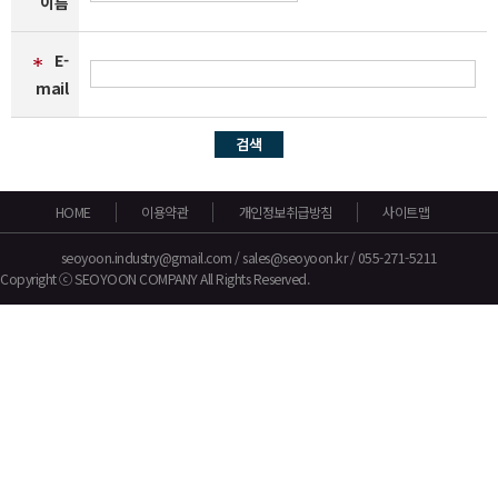
이름
E-
mail
HOME
이용약관
개인정보취급방침
사이트맵
seoyoon.industry@gmail.com / sales@seoyoon.kr / 055-271-5211
Copyright
ⓒ
SEOYOON COMPANY
All Rights Reserved.